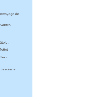
 nettoyage de
.
ivantes :
âtelet
ettet
naut
 besoins en