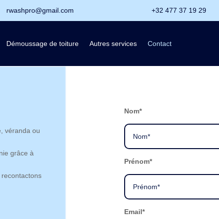
rwashpro@gmail.com
+32 477 37 19 29
Démoussage de toiture
Autres services
Contact
Nom*
e, véranda ou
nie grâce à
Prénom*
s recontactons
Email*