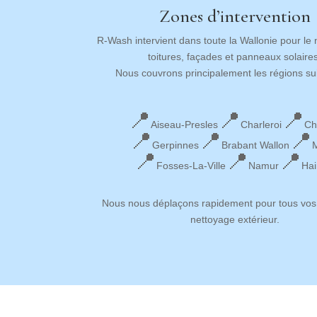
Zones d’intervention
R‑Wash intervient dans toute la Wallonie pour le
toitures, façades et panneaux solaires
Nous couvrons principalement les régions su
📍
📍
📍
Aiseau-Presles
Charleroi
Ch
📍
📍
📍
Gerpinnes
Brabant Wallon
M
📍
📍
📍
Fosses-La-Ville
Namur
Hai
Nous nous déplaçons rapidement pour tous vos
nettoyage extérieur.